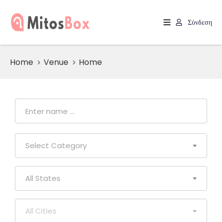
Σύνδεση
Home
Home
Venue
Home
Categories
Επικοινωνία
Register
Your
Package
Select Category
All States
All Cities